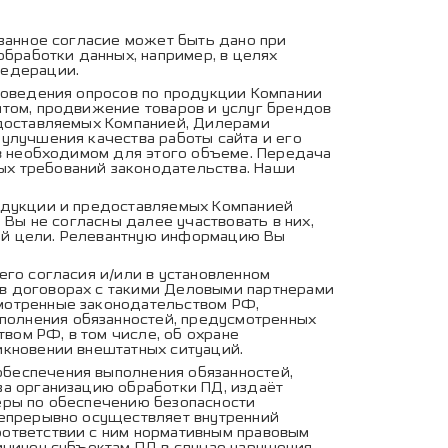
занное согласие может быть дано при
обработки данных, например, в целях
Федерации.
роведения опросов по продукции Компании
йтом, продвижение товаров и услуг брендов
едоставляемых Компанией, Дилерами
улучшения качества работы сайта и его
 в необходимом для этого объеме. Передача
ых требований законодательства. Наши
одукции и предоставляемых Компанией
 Вы не согласны далее участвовать в них,
ой цели. Релевантную информацию Вы
го согласия и/или в установленном
в договорах с такими Деловыми партнерами
мотренные законодательством РФ,
полнения обязанностей, предусмотренных
ом РФ, в том числе, об охране
икновении внештатных ситуаций.
беспечения выполнения обязанностей,
за организацию обработки ПД, издаёт
еры по обеспечению безопасности
непрерывно осуществляет внутренний
оответствии с ним нормативным правовым
ричинен субъектам ПД в случае нарушения