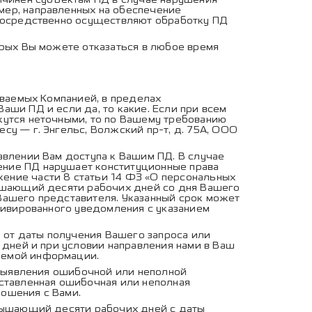
мер, направленных на обеспечение
епосредственно осуществляют обработку ПД
орых Вы можете отказаться в любое время
ываемых Компанией, в пределах
аши ПД и если да, то какие. Если при всем
жутся неточными, то по Вашему требованию
су — г. Энгельс, Волжский пр-т, д. 75А, ООО
авлении Вам доступа к Вашим ПД. В случае
ение ПД нарушает конституционные права
ение части 8 статьи 14 ФЗ «О персональных
вышающий десяти рабочих дней со дня Вашего
Вашего представителя. Указанный срок может
отивированного уведомления с указанием
й от даты получения Вашего запроса или
 дней и при условии направления нами в Ваш
аемой информации.
 выявления ошибочной или неполной
оставленная ошибочная или неполная
ношения с Вами.
евышающий десяти рабочих дней с даты