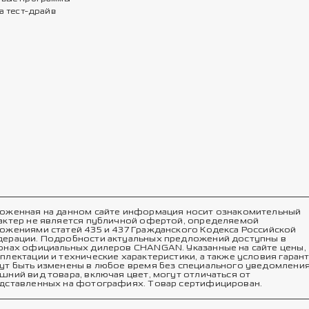
а тест-драйв
оженная на данном сайте информация носит ознакомительный
актер не является публичной офертой, определяемой
ожениями статей 435 и 437 Гражданского Кодекса Российской
ерации. Подробности актуальных предложений доступны в
онах официальных дилеров CHANGAN. Указанные на сайте цены,
плектации и технические характеристики, а также условия гаран
ут быть изменены в любое время без специального уведомления
шний вид товара, включая цвет, могут отличаться от
дставленных на фотографиях. Товар сертифицирован.