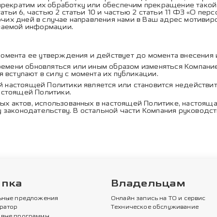
прекратим их обработку или обеспечим прекращение такой 
татьи 6, частью 2 статьи 10 и частью 2 статьи 11 ФЗ «О пе
бочих дней в случае направления нами в Ваш адрес мотиви
ваемой информации.
момента ее утверждения и действует до момента внесения 
ремени обновляться или иным образом изменяться Компани
 вступают в силу с момента их публикации.
й настоящей Политики является или становится недействит
астоящей Политики.
ых актов, использованных в настоящей Политике, настоящ
 законодательству. В остальной части Компания руковод
упка
Владельцам
ьные предложения
Онлайн запись на ТО и сервис
ратор
Техническое обслуживание
вые программы