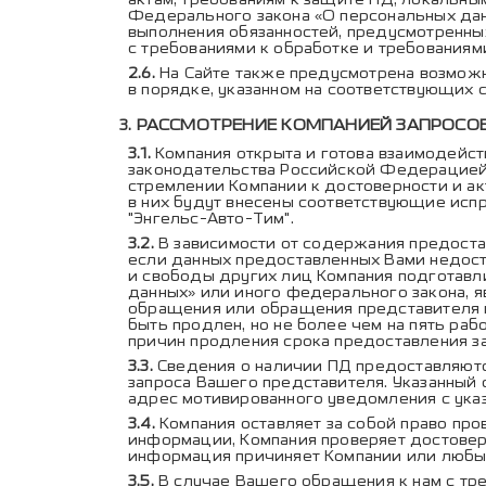
Федерального закона «О персональных дан
выполнения обязанностей, предусмотренных
с требованиями к обработке и требованиями
На Сайте также предусмотрена возможн
в порядке, указанном на соответствующих с
РАССМОТРЕНИЕ КОМПАНИЕЙ ЗАПРОСО
Компания открыта и готова взаимодейст
законодательства Российской Федерацией. 
стремлении Компании к достоверности и ак
в них будут внесены соответствующие испр
"Энгельс-Авто-Тим".
В зависимости от содержания предоста
если данных предоставленных Вами недост
и свободы других лиц Компания подготавл
данных» или иного федерального закона, 
обращения или обращения представителя к
быть продлен, но не более чем на пять ра
причин продления срока предоставления 
Сведения о наличии ПД предоставляются
запроса Вашего представителя. Указанный 
адрес мотивированного уведомления с ука
Компания оставляет за собой право пр
информации, Компания проверяет достоверн
информация причиняет Компании или любым
В случае Вашего обращения к нам с тр