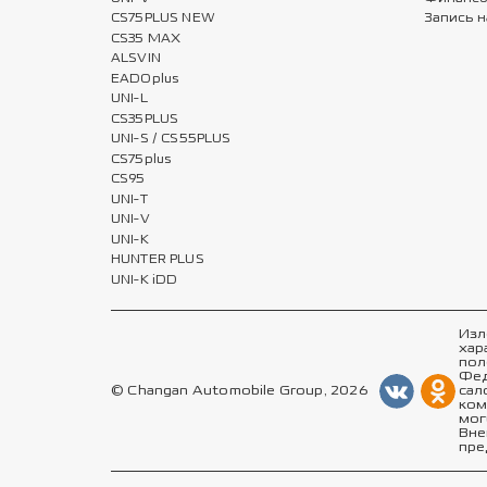
CS75PLUS NEW
Запись н
CS35 MAX
ALSVIN
EADOplus
UNI-L
CS35PLUS
UNI-S / CS55PLUS
CS75plus
CS95
UNI-T
UNI-V
UNI-K
HUNTER PLUS
UNI-K iDD
Изл
хар
пол
Фед
© Changan Automobile Group, 2026
сал
ком
мог
Вне
пре