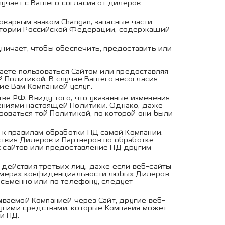
учает с Вашего согласия от дилеров
варным знаком Changan, запасные части
рритории Российской Федерации, содержащий
ничает, чтобы обеспечить, предоставить или
аете пользоваться Сайтом или предоставляя
 Политикой. В случае Вашего несогласия
ие Вам Компанией услуг.
ве РФ. Ввиду того, что указанные изменения
енениями настоящей Политики. Однако, даже
оваться той Политикой, по которой они были
к правилам обработки ПД самой Компании.
твия Дилеров и Партнеров по обработке
 сайтов или предоставление ПД другим
и действия третьих лиц, даже если веб-сайты
о мерах конфиденциальности любых Дилеров
сьменно или по телефону, следует
ваемой Компанией через Сайт, другие веб-
ругими средствами, которые Компания может
и ПД.