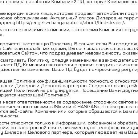
ет правила обработки Компанией ПД, которые Компания пол
е юридические лица, которые продают автомобили под то
висное обслуживание. Актуальный список Дилеров на те
 адресу
https://engels-changanauto.ru/about/find-dealer/
.
ются независимые компании, с которыми Компания сотруд
ы.
 прочесть настоящую Политику. В случае если Вы продолж
Сайт или офлайн методами, Вы соглашаетесь с настоящей
оваться Сайтом, что подразумевает невозможность оказан
есматривать Политику, следуя изменениям в законодательст
атывает ПД, Компания настоятельно просит следить за изм
ущественно изменены, Ваши ПД будет по-прежнему регулир
оящая Политика конфиденциальности полностью относится 
ности Дилеров и Деловых партнеров. Следовательно, дейс
оящей Политикой не регулируется. Посещение Вами других
ируется настоящей Политикой.
е несет ответственности за содержание сторонних сайтов 
омечены логотипами «UNI» или «CHANGAN». Чтобы узнать 
ются веб-сайты Компании или которые обращаются к Вам пи
льности.
ти относится только к информации, собранной и обрабаты
нии, по электронной почте, письменно, по телефону или д
 у Дилера и Делового партнера, который передает нам Ваш