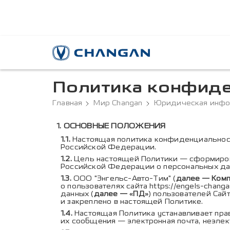
Политика конфид
Главная
Мир Changan
Юридическая инф
Содержание полити
ОСНОВНЫЕ ПОЛОЖЕНИЯ
Настоящая политика конфиденциальнос
Российской Федерации.
Цель настоящей Политики — сформиров
Российской Федерации о персональных да
ООО "Энгельс-Авто-Тим" (
далее — Комп
о пользователях сайта
https://engels-changa
данных (
далее — «ПД»
) пользователей Сай
и закреплено в настоящей Политике.
Настоящая Политика устанавливает прав
их сообщения — электронная почта, неэлектр