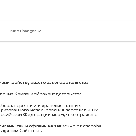
Мир Changan
ормами действующего законодательства
дения Компанией законодательства
сбора, передачи и хранения данных
торизованного использования персональных
Российской Федерации меры, что отражено
лайн, так и офлайн не зависимо от способа
уя сам Сайт и т.п.