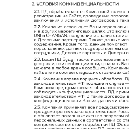
УСЛОВИЯ КОНФИДЕНЦИАЛЬНОСТИ
ПД обрабатываются Компанией только п
регистрации на Сайте, проведении опросов
заключения и исполнения договоров, а та
Компания использует Ваши персональны
и в других маркетинговых целях. Это вклю
UNI и CHANGAN, получение и анализ стати
и Деловыми партнерами. Также данные испо
содержания. Кроме того, данные помогают 
персональных данных государственным орг
сотрудники, Деловые партнеры и Дилеры 
Ваши ПД будут также использованы дл
услугах и, при необходимости, узнавать Ва
можете в любое время сообщить Компании 
найдете на соответствующих страницах Сай
Компания вправе поручить обработку П
законодательством РФ порядке и случае —
Компания предусматривает обязанность ст
соблюдать конфиденциальность ПД, прини
законодательством РФ. В такие договоры 
конфиденциальности Ваших данных и обеспе
Компания применяет все предусмотрен
предусмотренных законодательством Россий
и обновляет локальные акты по вопросам 
персональных данных в соответствии со с
контроль соответствия обработки ПД Феде
актам, требованиям к защите ПД, локальны