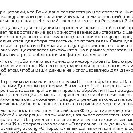
ри условии, что Вами дано соответствующее согласие. Ука
, конкурсов или при наличии иных законных оснований для 
кже исполнения требований законодательства Российской 
е данные для создания и управления клиентской базой, п
чает предоставление возможности взаимодействовать с Са
стических данных об объемах продаж и качестве услуг, пр
льзуются для сбора статистики по посетителям Сайта для 
в поиске работы в Компании и трудоустройстве, но только
анам осуществляется исключительно в рамках обязательн
обязаны строго соблюдать конфиденциальность.
я того, чтобы иметь возможность информировать Вас о пр
ше мнение о них с Вашего предварительного согласия. Если
об этом, чтобы Ваши данные не использовались для данн
та.
Д третьим лицам или передать им ПД для обработки с Ваше
 нашим Деловым партнерам. Вы можете быть уверены, что 
орон соблюдать принципы и правила обработки ПД, предус
мать необходимые меры, направленные на обеспечение вы
включены все положения, предусмотренные законодательств
чении их безопасности, а также о принятии мер при возн
ные законодательством Российской Федерации меры для о
ской Федерации, в том числе, назначает ответственного 
обработки ПД, применяет организационные и технические м
татьей 19 Федерального закона «О персональных данных», 
ральному закону «О персональных данных» и принятым в с
м актам Компании, оценивает вред, который может быть п