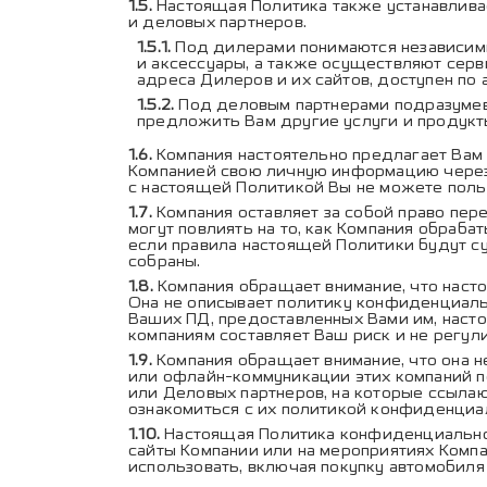
Настоящая Политика также устанавлива
и деловых партнеров.
Под дилерами понимаются независимы
и аксессуары, а также осуществляют сер
адреса Дилеров и их сайтов, доступен по
Под деловым партнерами подразумева
предложить Вам другие услуги и продукт
Компания настоятельно предлагает Вам
Компанией свою личную информацию через 
с настоящей Политикой Вы не можете польз
Компания оставляет за собой право пер
могут повлиять на то, как Компания обраб
если правила настоящей Политики будут с
собраны.
Компания обращает внимание, что наст
Она не описывает политику конфиденциаль
Ваших ПД, предоставленных Вами им, наст
компаниям составляет Ваш риск и не регул
Компания обращает внимание, что она н
или офлайн-коммуникации этих компаний п
или Деловых партнеров, на которые ссыла
ознакомиться с их политикой конфиденциа
Настоящая Политика конфиденциальнос
сайты Компании или на мероприятиях Компа
использовать, включая покупку автомобиля