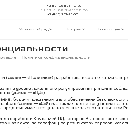
Чанган Центр Энгельс
г. Энгельс, Волжский пр-т, д. 75А
+7 (845) 352-70-07
Модельный ряд
Покупка
Владельцам
енциальности
ормация
Политика конфиденциальности
ки конфидециальности
ти (
далее — «Политика»
) разработана в соответствии с н
ать на уровне локального регулирования принципы соблю
нных (
далее — «ПД»
).
ания
), будучи преданным цели обеспечения безопасности 
nauto.ru
(
далее — «Сайт»
), а также для недопущения неав
та предпринимает все установленные законодательством 
ила обработки Компанией ПД, которые Вы сообщаете как он
онная почта, по телефону, по результатам опросов, использ