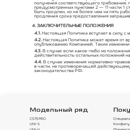
получения соответствующего требования, 
предусмотренных пунктами 2 — 11 части 1 с
быть продлен, но не более чем на пять ра
продления срока предоставления запраши
ЗАКЛЮЧИТЕЛЬНЫЕ ПОЛОЖЕНИЯ
Настоящая Политика вступает в силу с 
Настоящая Политика может время от в
опубликованию Компанией. Такие изменения
В случае если какое-либо из положени
действительность остальных положений н
В случае изменения нормативно-правов
в части, не противоречащей действующему
законодательства РФ.
Модельный ряд
Пок
CS75PRO
Специал
UNI-S
Конфигу
UNI-V
Финансо